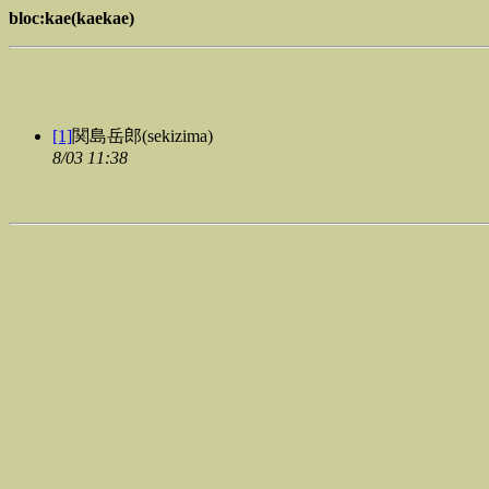
bloc:kae(kaekae)
[1]
関島岳郎(sekizima)
8/03 11:38