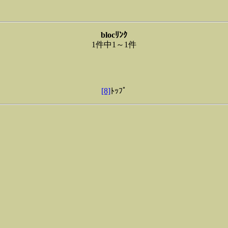
blocﾘﾝｸ
1件中1～1件
[8]
ﾄｯﾌﾟ