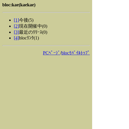
bloc:kae(kaekae)
[1]
今後(5)
[2]
現在開催中(0)
[3]
最近のﾘﾘｰｽ(0)
[4]
blocﾘﾝｸ(1)
PCﾍﾟｰｼﾞ
/
blocﾓﾊﾞｲﾙﾄｯﾌﾟ