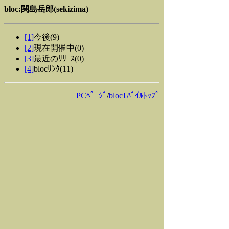
bloc:関島岳郎(sekizima)
[1]
今後(9)
[2]
現在開催中(0)
[3]
最近のﾘﾘｰｽ(0)
[4]
blocﾘﾝｸ(11)
PCﾍﾟｰｼﾞ
/
blocﾓﾊﾞｲﾙﾄｯﾌﾟ