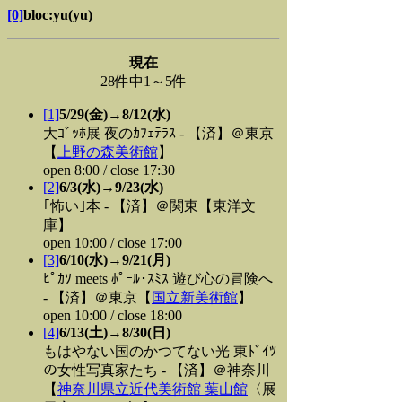
[0]
bloc:yu(yu)
現在
28件中1～5件
[1]
5/29(金)→8/12(水)
大ｺﾞｯﾎ展 夜のｶﾌｪﾃﾗｽ - 【済】＠東京
【
上野の森美術館
】
open 8:00 / close 17:30
[2]
6/3(水)→9/23(水)
｢怖い｣本 - 【済】＠関東【東洋文
庫】
open 10:00 / close 17:00
[3]
6/10(水)→9/21(月)
ﾋﾟｶｿ meets ﾎﾟｰﾙ･ｽﾐｽ 遊び心の冒険へ
- 【済】＠東京【
国立新美術館
】
open 10:00 / close 18:00
[4]
6/13(土)→8/30(日)
もはやない国のかつてない光 東ﾄﾞｲﾂ
の女性写真家たち - 【済】＠神奈川
【
神奈川県立近代美術館 葉山館
〈展