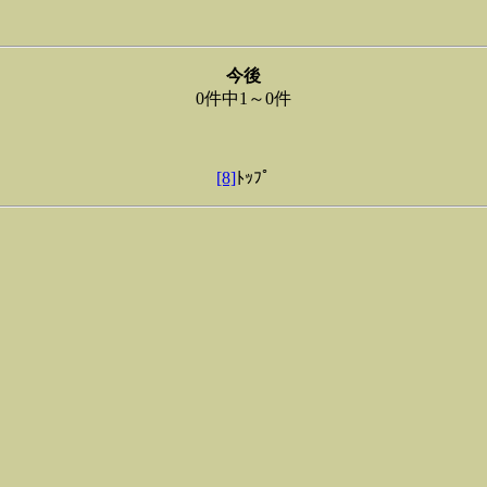
今後
0件中1～0件
[8]
ﾄｯﾌﾟ