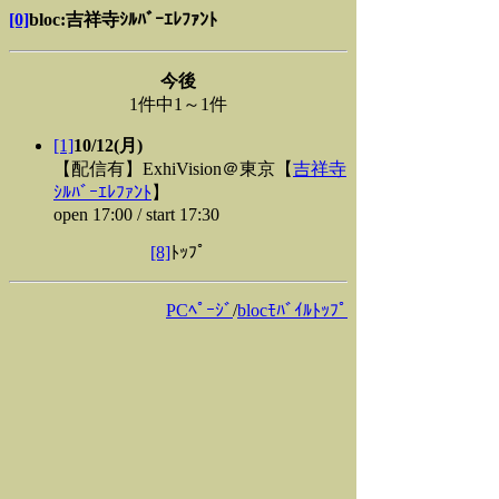
[0]
bloc:吉祥寺ｼﾙﾊﾞｰｴﾚﾌｧﾝﾄ
今後
1件中1～1件
[1]
10/12(月)
【配信有】ExhiVision＠東京【
吉祥寺
ｼﾙﾊﾞｰｴﾚﾌｧﾝﾄ
】
open 17:00 / start 17:30
[8]
ﾄｯﾌﾟ
PCﾍﾟｰｼﾞ
/
blocﾓﾊﾞｲﾙﾄｯﾌﾟ