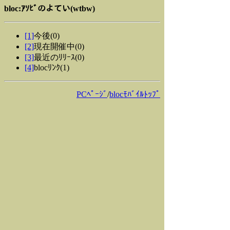
bloc:ｱｿﾋﾞのよてい(wtbw)
[1]
今後(0)
[2]
現在開催中(0)
[3]
最近のﾘﾘｰｽ(0)
[4]
blocﾘﾝｸ(1)
PCﾍﾟｰｼﾞ
/
blocﾓﾊﾞｲﾙﾄｯﾌﾟ