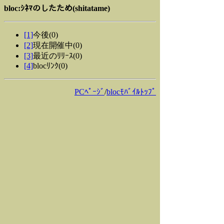
bloc:ｼﾈﾏのしたため(shitatame)
[1]
今後(0)
[2]
現在開催中(0)
[3]
最近のﾘﾘｰｽ(0)
[4]
blocﾘﾝｸ(0)
PCﾍﾟｰｼﾞ
/
blocﾓﾊﾞｲﾙﾄｯﾌﾟ