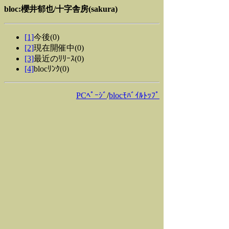
bloc:櫻井郁也/十字舎房(sakura)
[1]
今後(0)
[2]
現在開催中(0)
[3]
最近のﾘﾘｰｽ(0)
[4]
blocﾘﾝｸ(0)
PCﾍﾟｰｼﾞ
/
blocﾓﾊﾞｲﾙﾄｯﾌﾟ