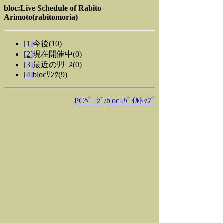
bloc:Live Schedule of Rabito
Arimoto(rabitomoria)
[1]
今後(10)
[2]
現在開催中(0)
[3]
最近のﾘﾘｰｽ(0)
[4]
blocﾘﾝｸ(9)
PCﾍﾟｰｼﾞ
/
blocﾓﾊﾞｲﾙﾄｯﾌﾟ