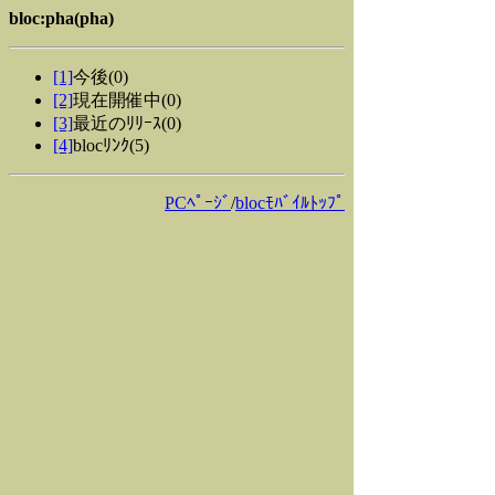
bloc:pha(pha)
[1]
今後(0)
[2]
現在開催中(0)
[3]
最近のﾘﾘｰｽ(0)
[4]
blocﾘﾝｸ(5)
PCﾍﾟｰｼﾞ
/
blocﾓﾊﾞｲﾙﾄｯﾌﾟ