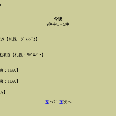
)
今後
9件中1～5件
北海道【札幌：ｼﾞｬﾑｼﾞｶ】
)＠北海道【札幌：ﾘﾎﾞﾙﾊﾞｰ】
東：TBA】
東：TBA】
BA】
[8]
ﾄｯﾌﾟ
[9]
次へ