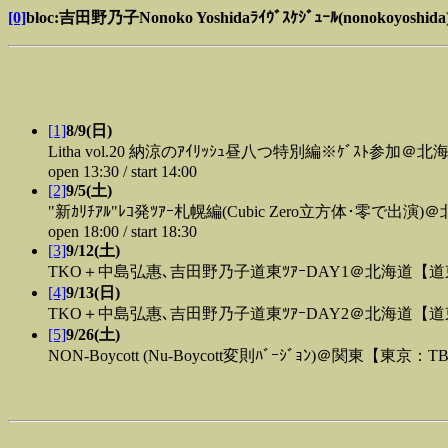
[0]
bloc:吉田野乃子Nonoko Yoshidaﾗｲｳﾞｽｹｼﾞｭｰﾙ(nonokoyoshida
[1]
8/9(日)
Litha vol.20 納涼のｱｲﾘｯｼｭ昼八つ特別編※ｹﾞｽﾄ参加＠
open 13:30 / start 14:00
[2]
9/5(土)
"新ｶﾘﾁｱﾙ"ﾚｺ発ﾂｱｰ札幌編(Cubic Zero立方体･零で出演
open 18:00 / start 18:30
[3]
9/12(土)
TKO＋中島弘惠､吉田野乃子道東ﾂｱｰDAY1＠北海道【道
[4]
9/13(日)
TKO＋中島弘惠､吉田野乃子道東ﾂｱｰDAY2＠北海道【道
[5]
9/26(土)
NON-Boycott (Nu-Boycott変則ﾊﾞｰｼﾞｮﾝ)＠関東【東京：T