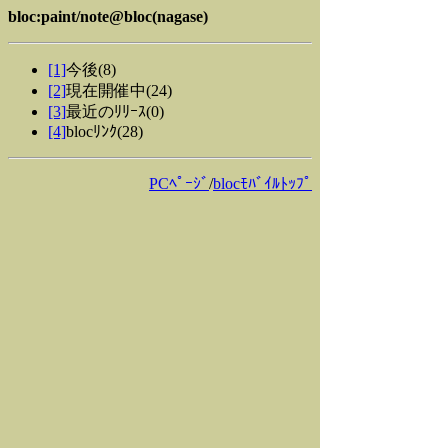
bloc:paint/note@bloc(nagase)
[1]
今後(8)
[2]
現在開催中(24)
[3]
最近のﾘﾘｰｽ(0)
[4]
blocﾘﾝｸ(28)
PCﾍﾟｰｼﾞ
/
blocﾓﾊﾞｲﾙﾄｯﾌﾟ