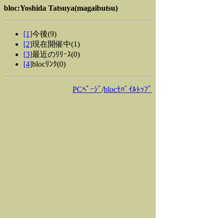
bloc:Yoshida Tatsuya(magaibutsu)
[1]
今後(9)
[2]
現在開催中(1)
[3]
最近のﾘﾘｰｽ(0)
[4]
blocﾘﾝｸ(0)
PCﾍﾟｰｼﾞ
/
blocﾓﾊﾞｲﾙﾄｯﾌﾟ