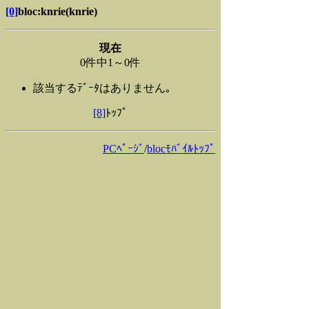
[0]
bloc:knrie(knrie)
現在
0件中1～0件
該当するﾃﾞｰﾀはありません｡
[8]
ﾄｯﾌﾟ
PCﾍﾟｰｼﾞ
/
blocﾓﾊﾞｲﾙﾄｯﾌﾟ