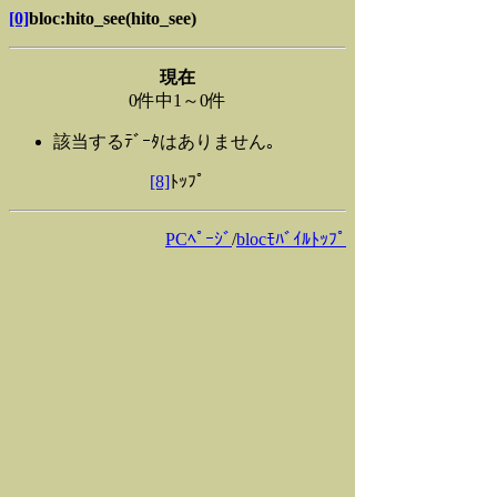
[0]
bloc:hito_see(hito_see)
現在
0件中1～0件
該当するﾃﾞｰﾀはありません｡
[8]
ﾄｯﾌﾟ
PCﾍﾟｰｼﾞ
/
blocﾓﾊﾞｲﾙﾄｯﾌﾟ