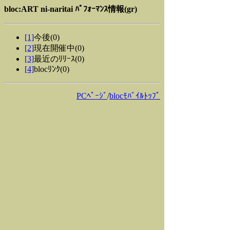
bloc:ART ni-naritai ﾊﾟﾌｫｰﾏﾝｽ情報(gr)
[1]
今後(0)
[2]
現在開催中(0)
[3]
最近のﾘﾘｰｽ(0)
[4]
blocﾘﾝｸ(0)
PCﾍﾟｰｼﾞ
/
blocﾓﾊﾞｲﾙﾄｯﾌﾟ