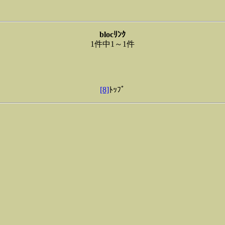
blocﾘﾝｸ
1件中1～1件
[8]
ﾄｯﾌﾟ