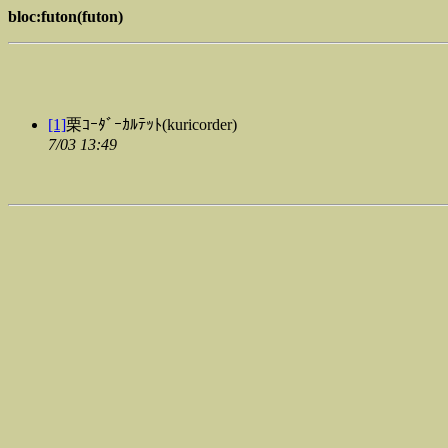
bloc:futon(futon)
[1]
栗ｺｰﾀﾞｰｶﾙﾃｯﾄ(kuricorder)
7/03 13:49