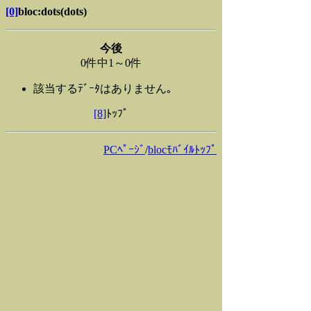
[0]
bloc:dots(dots)
今後
0件中1～0件
該当するﾃﾞｰﾀはありません｡
[8]
ﾄｯﾌﾟ
PCﾍﾟｰｼﾞ
/
blocﾓﾊﾞｲﾙﾄｯﾌﾟ