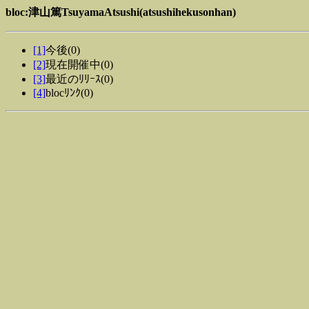
bloc:津山篤TsuyamaAtsushi(atsushihekusonhan)
[1]
今後(0)
[2]
現在開催中(0)
[3]
最近のﾘﾘｰｽ(0)
[4]
blocﾘﾝｸ(0)