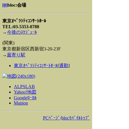
[0]
bloc:会場
東京ｵﾍﾟﾗｼﾃｨｺﾝｻｰﾄﾎｰﾙ
TEL:03-5353-0788
→
今後のｽｹｼﾞｭｰﾙ
(関東)
東京都新宿区西新宿3-20-23F
→
最寄り駅
東京ｵﾍﾟﾗｼﾃｨｺﾝｻｰﾄﾎｰﾙ
[
通勤
]
ALPSLAB
Yahoo!地図
Googleﾛｰｶﾙ
Mapion
PCﾍﾟｰｼﾞ
/
blocﾓﾊﾞｲﾙﾄｯﾌﾟ