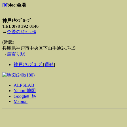
[0]
bloc:会場
神戸ﾁｷﾝｼﾞｮｰｼﾞ
TEL:078-392-0146
→
今後のｽｹｼﾞｭｰﾙ
(近畿)
兵庫県神戸市中央区下山手通2-17-15
→
最寄り駅
神戸ﾁｷﾝｼﾞｮｰｼﾞ
[
通勤
]
ALPSLAB
Yahoo!地図
Googleﾛｰｶﾙ
Mapion